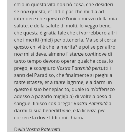
ch’io in questa vita no
n
hò cosa, che desideri
se no
n
questa, et Iddio par che mi dia ad
intendere che q
ues
to è l’unico mezzo della mia
salute, e della salute di molti. Io veggo bene,
che questa è gratia tale che ci vorrebbero altri
che i meriti {miei} p
er
ottenerla. Ma se si cerca
q
ues
to chi vi è che la merita? e poi se p
er
altro
no
n
mi si deve, almeno l’ista
n
ze co
n
tinove di
ta
n
to tempo devono operar qualche cosa. Io
prego, e sco
n
giuro V
ostra
P
aternità
p
er
tutti i
santi del Paradiso, che finalme
n
te si pieghi a
ta
n
te ista
n
ze, et a ta
n
te lagrime, e a darmi in
q
ues
to il suo beneplacito, quale io m’offerisco
adesso a pagarlo migli{aia} di volte a peso di
sangue. finisco co
n
pregar V
ostra
P
aternità
a
darmi la sua beneditt
ion
e, e la lice
n
za p
er
correre la dove Iddio mi chiama
D
ella
V
ostra
P
aternità