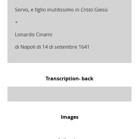
Servo, e figlio inutiliss
im
o in
Cristo
Giesù
+
Lonardo Cinami
di N
a
p
o
li di 14 di
settem
bre 1641
Transcription- back
Images