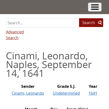
Skip
to
Toggle 
main
content
Search
Advanced
Search
Cinami, Leonardo,
Naples, September
14, 1641
Sender
Grade S.J.
Year
Cinami, Leonardo
Undetermined
1641