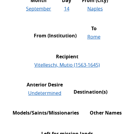
Month
Day
From (City)
September
14
Naples
To
From (Institution)
Rome
Recipient
Vitelleschi, Mutio (1563-1645)
Anterior Desire
Destination(s)
Undetermined
Models/Saints/Missionaries
Other Names
Left for mission lands