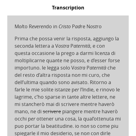
Transcription
M
ol
to R
everen
do in
Cristo
P
ad
re N
ost
ro
Prima che possa venir la risposta, aggiu
n
go la
seco
n
da lettera a V
ostra
P
aternità
, e co
n
questa occasione la prego a darmi lice
n
za di
moltiplicarne qua
n
te ne posso, e d’esser forse
importuno. le legga solo V
ostra
P
aternità
che
del resto d’altra risposta no
n
mi curo, che
dell’ultima qua
n
do sono avisato. Ritorno a
farle le mie solite ista
n
ze p
er
l’Indie, e rinovo le
lagrime, c’ho sparse in ta
n
te altre lettere, ne
mi sta
n
cherò mai di scrivere me
n
tre haverò
mano, ne di
scrivere
piangere me
n
tre haverò
occhi p
er
ottener una cosa, la qual’ottenuta mi
puo portar la beatitudine. io no
n
so come piu
spiegarle il mio desiderio, se no
n
co
n
dirle