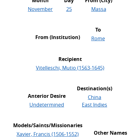
Month
Day
From (City)
November
25
Massa
To
From (Institution)
Rome
Recipient
Vitelleschi, Mutio (1563-1645)
Destination(s)
Anterior Desire
China
Undetermined
East Indies
Models/Saints/Missionaries
Other Names
Xavier, Francis (1506-1552)