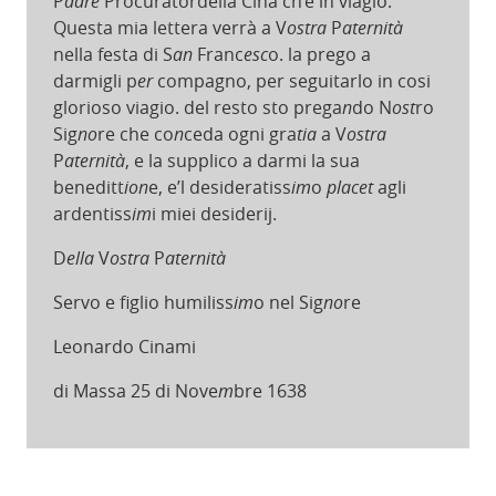
P
adre
Procuratordella Cina ch’è in viagio.
Questa mia lettera verrà a V
ostra
P
aternità
nella festa di S
an
Franc
esc
o. la prego a
darmigli p
er
compagno, per seguitarlo in cosi
glorioso viagio. del resto sto prega
n
do N
ost
ro
Sig
no
re che co
n
ceda ogni gra
tia
a V
ostra
P
aternità
, e la supplico a darmi la sua
beneditt
ion
e, e’l desideratiss
im
o
placet
agli
ardentiss
im
i miei desiderij.
D
ella
V
ostra
P
aternità
Servo e figlio humiliss
im
o nel Sig
no
re
Leonardo Cinami
di Massa 25 di Nove
m
bre 1638