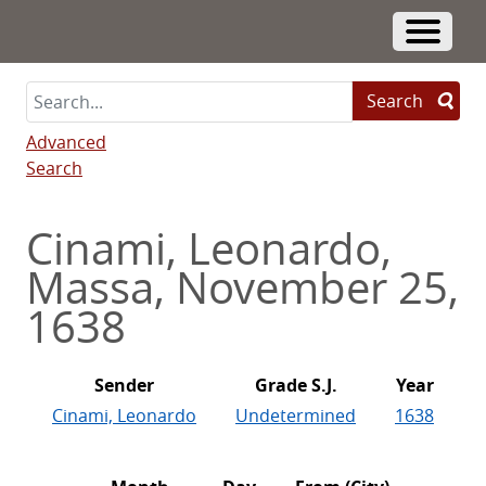
Skip
to
Toggle 
main
content
Search
Advanced
Search
Cinami, Leonardo,
Massa, November 25,
1638
Sender
Grade S.J.
Year
Cinami, Leonardo
Undetermined
1638