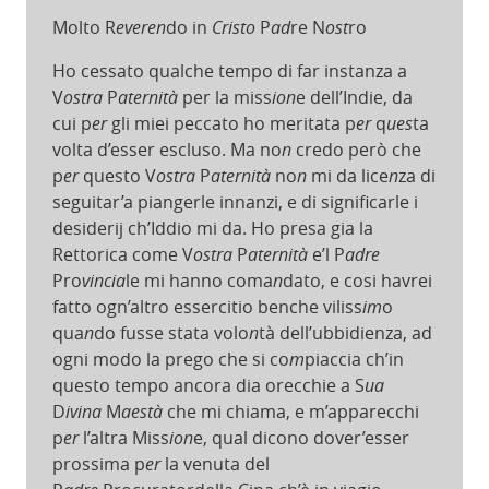
Molto R
everen
do in
Cristo
P
ad
re N
ost
ro
Ho cessato qualche tempo di far instanza a
V
ostra
P
aternità
per la miss
ion
e dell’Indie, da
cui p
er
gli miei peccato ho meritata p
er
q
ues
ta
volta d’esser escluso. Ma no
n
credo però che
p
er
questo V
ostra
P
aternità
no
n
mi da lice
n
za di
seguitar’a piangerle innanzi, e di significarle i
desiderij ch’Iddio mi da. Ho presa gia la
Rettorica come V
ostra
P
aternità
e’l P
adre
Pro
vincia
le mi hanno coma
n
dato, e cosi havrei
fatto ogn’altro essercitio benche viliss
im
o
qua
n
do fusse stata volo
n
tà dell’ubbidienza, ad
ogni modo la prego che si co
m
piaccia ch’in
questo tempo ancora dia orecchie a S
ua
D
ivina
M
aestà
che mi chiama, e m’apparecchi
p
er
l’altra Miss
ion
e, qual dicono dover’esser
prossima p
er
la venuta del