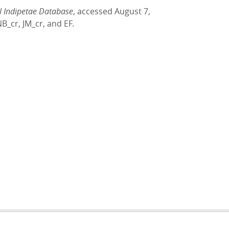
al Indipetae Database
, accessed August 7,
B_cr, JM_cr, and EF.