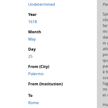
Undetermined
Pax
Sp
Year
sf
1618
far
mi
Month
da
May
io
al
Day
po
25
que
pa
From (City)
è 
Palermo
sc
l’
From (Institution)
mi
et 
To
Rome
Hu