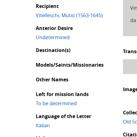
Recipient
Vi
Vitelleschi, Mutio (1563-1645)
da
Anterior Desire
Undetermined
Destination(s)
Trans
Models/Saints/Missionaries
Other Names
Imag
Left for mission lands
To be determined
Colle
Language of the Letter
Old So
Italian
Citat