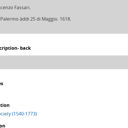
ncenzo Fassari.
 Palermo àddi 25 di Maggio. 1618.
cription- back
es
ction
ciety (1540-1773)
ion