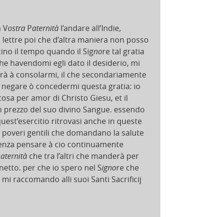
à V
ostra
P
aternità
l’andare all’Indie,
 lettre poi che d’altra maniera non posso
cino il tempo quando il Sig
no
re tal gratia
e havendomi egli dato il desiderio, mi
derà à consolarmi, il che secondariamente
 negare ò concedermi questa gratia: io
osa per amor di Christo Giesu, et il
n prezzo del suo divino Sangue. essendo
uest’esercitio ritrovasi anche in queste
i poveri gentili che domandano la salute
senza pensare à cio continuamente
P
aternità
che tra l’altri che manderà per
netto. per che io spero nel S
igno
re che
mi raccomando alli suoi Santi Sacrificij