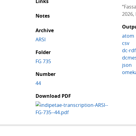
Links
“Fassa
2026, 
Notes
Outp
Archive
atom
ARSI
csv
dc-rdf
Folder
dcmes
FG 735
json
omek
Number
44
Download PDF