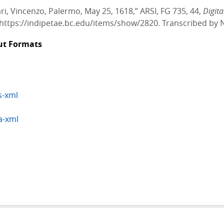
ri, Vincenzo, Palermo, May 25, 1618,” ARSI, FG 735, 44,
Digit
https://indipetae.bc.edu/items/show/2820. Transcribed by N
ut Formats
-xml
a-xml