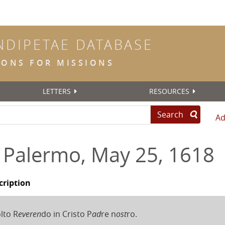
INDIPETAE DATABASE
TIONS FOR MISSIONS
LETTERS
RESOURCES
Search
Ad
, Palermo, May 25, 1618
cription
lto R
everen
do in Cristo P
ad
re n
ost
ro.