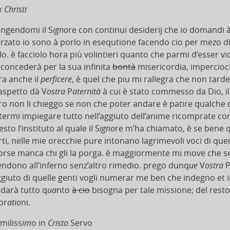
 Christi
ingendomi il S
igno
re con continui desiderij che io domandi 
orzato io sono à porlo in esequtione facendo cio per mezo di
lo. è facciolo hora più volintieri quanto che parmi d’esser vi
 concederà per la sua infinita
bontà
misericordia, impercioch
ra anche il
perficere
, è quel che piu mi rallegra che non tar
 aspetto dà V
ostra
P
aternità
à cui è stato commesso da Dio, il
tro non li chieggo se non che poter andare è patire qualche c
termi impiegare tutto nell’aggiuto dell’anime ricomprate co
sto l’instituto al quale il S
igno
re m’ha chiamato, è se bene q
rti, nelle mie orecchie pure intonano lagrimevoli voci di que
forse manca chi gli la porga. è maggiormente mi move che 
endono all’inferno senz’altro rimedio. prego dunq
ue
V
ostra
aggiuto di quelle genti vogli numerar me ben che indegno et i
 darà tutto q
ua
nto
à cio
bisogna per tale missione; del resto 
or
atio
ni.
miliss
im
o in
Cristo
Servo