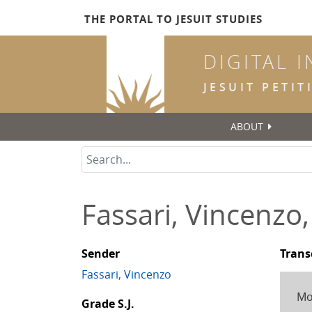
Skip
THE PORTAL TO JESUIT STUDIES
to
main
DIGITAL 
content
JESUIT PETI
ABOUT
Fassari, Vincenzo
Sender
Trans
Fassari, Vincenzo
Mo
Grade S.J.