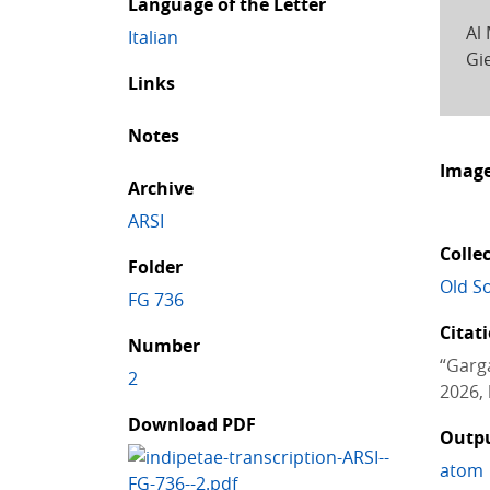
Language of the Letter
Al
Italian
Gi
Links
Notes
Imag
Archive
ARSI
Colle
Folder
Old So
FG 736
Citat
Number
“Garga
2
2026, 
Download PDF
Outp
atom