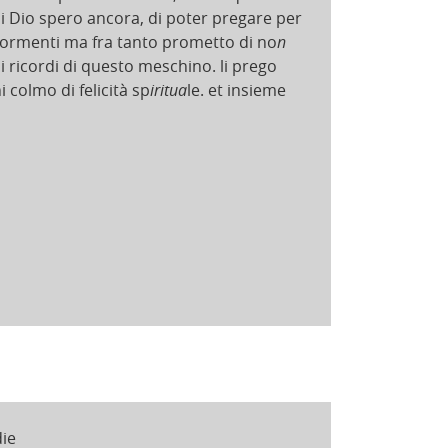
i Dio spero ancora, di poter pregare per
di tormenti ma fra tanto prometto di no
n
i ricordi di questo meschino. li prego
 colmo di felicità sp
iritua
le. et insieme
die