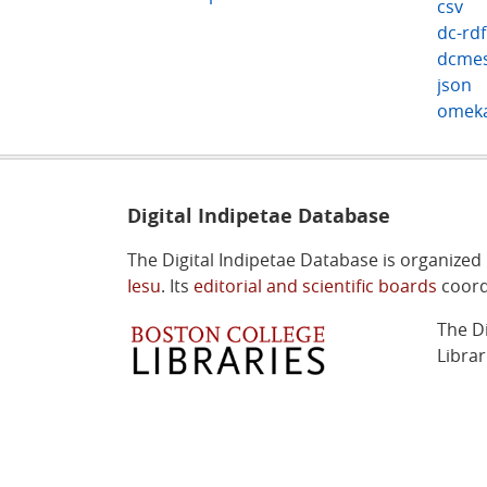
csv
dc-rdf
dcmes
json
omek
Digital Indipetae Database
The Digital Indipetae Database is organized
Iesu
. Its
editorial and scientific boards
coord
The D
Libra