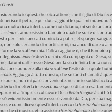
 Christi
siderando io questa heroica attione, che il figlio di Dio fece
intenerisce il petto, e per due raggioni le quali mi muovono 
i una molto ricca inferta, come noi diciamo, mi sento ancora
lciss
imo
et amorosissimo bambino qualche sorte di contraca
sto per li miei peccati comincia à patire, et sparger sangue;
io, non solo cercando di mortificarmi, ma anco di dare ò alme
nforme la vocat
ion
e mia. L’altra raggione è, che il Bambino p
 indegniss
imamente
dovrò dirmi della compagnia di Giesù, se
me, datomi dall’istesso Giesù per la sua infinita bontà non
atia corrispondere alla mia vocat
ione
l’esito della quale hum
ternità
. Aggiu
n
go à tutto questo, che se tanti chiamati à qu
rrisposto, non mi pare conveniente, ne che io soddisfaccia a
siderio di metterla in essecut
ion
e spero di farlo esattament
epararmi all’impresa col favore Della B
eata
V
ergine
à cui hò 
e sò evidentissimamente essere venuto da Dio, per sua magg
nisco, e come dicevo quest’inferta cerco da V
ostra
P
aternità
pe
mor che ci mostra, et io assicuro V
ostra
P
aternità
che se ques