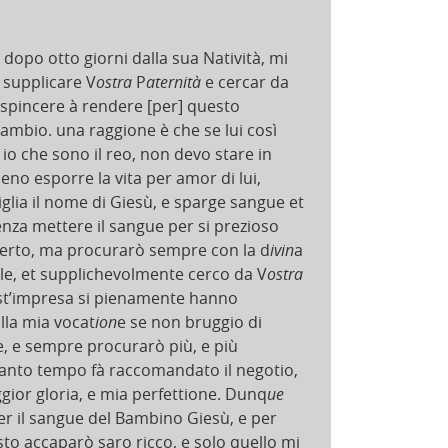
 dopo otto giorni dalla sua Natività, mi
à supplicare V
ostra
P
aternità
e cercar da
 spincere à rendere [per] questo
mbio. una raggione è che se lui così
 io che sono il reo, non devo stare in
no esporre la vita per amor di lui,
iglia il nome di Giesù, e sparge sangue et
nza mettere il sangue per si prezioso
 certo, ma procurarò sempre con la d
ivin
a
ile, et supplichevolmente cerco da V
ostra
est’impresa si pienamente hanno
lla mia vocat
ion
e se non bruggio di
e, e sempre procurarò più, e più
tanto tempo fà raccomandato il negotio,
ior gloria, e mia perfettione. Dunq
ue
r il sangue del Bambino Giesù, e per
to accaparò saro ricco, e solo quello mi