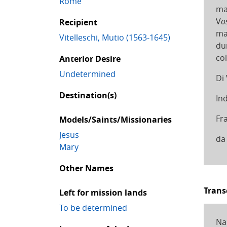
Rome
ma
V
o
Recipient
ma
Vitelleschi, Mutio (1563-1645)
du
co
Anterior Desire
Undetermined
Di
Destination(s)
In
Fr
Models/Saints/Missionaries
Jesus
da
Mary
Other Names
Trans
Left for mission lands
To be determined
Na