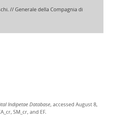
schi. // Generale della Compagnia di
ital Indipetae Database
, accessed August 8,
A_cr, SM_cr, and EF.