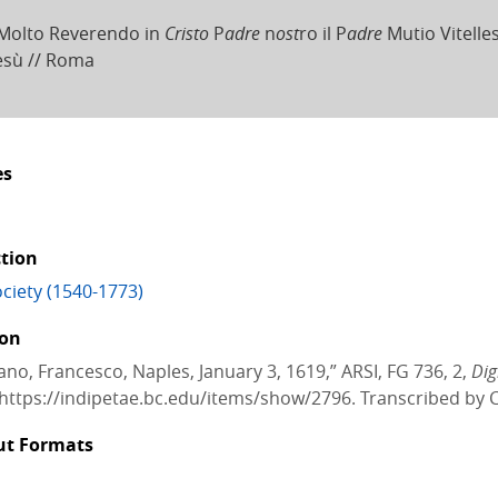
 Molto Reverendo in
Cristo
P
adre
n
ost
ro il P
adre
Mutio Vitelle
esù // Roma
es
ction
ciety (1540-1773)
ion
no, Francesco, Naples, January 3, 1619,” ARSI, FG 736, 2,
Dig
https://indipetae.bc.edu/items/show/2796. Transcribed by C
ut Formats