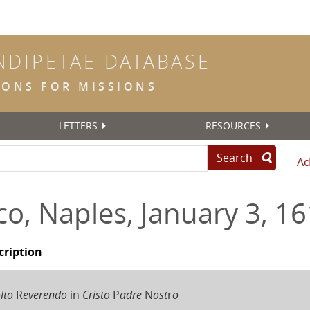
INDIPETAE DATABASE
TIONS FOR MISSIONS
LETTERS
RESOURCES
Search
Ad
o, Naples, January 3, 1
cription
lto
R
everendo
in
Cristo
P
adre
N
ost
r
o