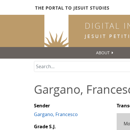
Skip
THE PORTAL TO JESUIT STUDIES
to
main
DIGITAL 
content
JESUIT PETI
ABOUT
Gargano, Francesc
Sender
Trans
Gargano, Francesco
M
o
Grade S.J.