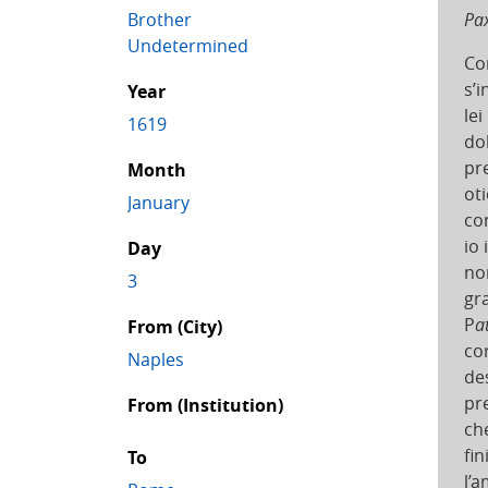
Brother
Pax
Undetermined
Con
s’
Year
le
1619
do
pre
Month
ot
January
co
io
Day
no
3
gr
P
a
From (City)
co
Naples
de
pr
From (Institution)
ch
fi
To
l’a