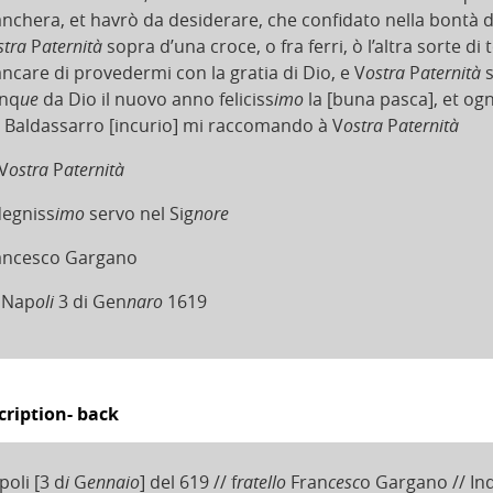
nchera, et havrò da desiderare, che confidato nella bontà d
stra
P
aternità
sopra d’una croce, o fra ferri, ò l’altra sorte 
ncare di provedermi con la gratia di Dio, e V
ostra
P
aternità
s
nq
ue
da Dio il nuovo anno feliciss
imo
la [buna pasca], et ogni
l Baldassarro [incurio] mi raccomando à V
ostra
P
aternità
 V
ostra
P
aternità
degniss
imo
servo nel Sig
nore
ancesco Gargano
 Nap
oli
3 di Gen
naro
1619
cription- back
poli [3 d
i
G
ennaio
] del 619 // f
ratello
Fran
cesc
o Gargano // In