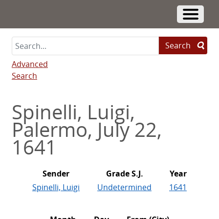
Skip
to
Toggle 
main
content
Search
Advanced
Search
Spinelli, Luigi,
Palermo, July 22,
1641
Sender
Grade S.J.
Year
Spinelli, Luigi
Undetermined
1641