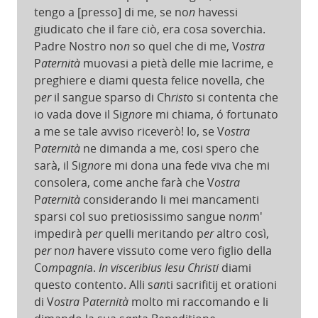
tengo a [presso] di me, se no
n
havessi
giudicato che il fare ciò, era cosa soverchia.
Padre Nostro no
n
so quel che di me, V
ostra
P
aternità
muovasi a pietà delle mie lacrime, e
preghiere e diami questa felice novella, che
p
er
il sangue sparso di Ch
rist
o si contenta che
io vada dove il Sig
no
re mi chiama, ó fortunato
a me se tale avviso riceverò! Io, se V
ostra
P
aternità
ne dimanda a me, cosi spero che
sarà, il Sig
no
re mi dona una fede viva che mi
consolera, come anche farà che V
ostra
P
aternità
considerando li mei mancamenti
sparsi col suo pretiosissimo sangue no
n
m'
impedirà p
er
quelli meritando p
er
altro così,
p
er
no
n
havere vissuto come vero figlio della
Co
m
p
agni
a.
In visceribius Iesu Christi
diami
questo contento. Alli s
an
ti sacrifitij et orationi
di V
ostra
P
aternità
molto mi raccomando e li