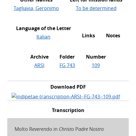
Tagliavia, Geronimo
To be determined
Language of the Letter
Links
Notes
Italian
Archive
Folder
Number
ARSI
FG 743
109
Download PDF
Transcription
Molto R
everen
do in
Christ
o P
adre
N
ostro