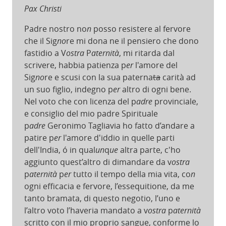
Pax Christi
Padre nostro no
n
posso resistere al fervore
che il Sig
no
re mi dona ne il pensiero che dono
fastidio a V
ostra
P
aternità
, mi ritarda dal
scrivere, habbia patienza p
er
l'amore del
Sig
no
re e scusi con la sua paterna
ta
carità ad
un suo figlio, indegno p
er
altro di ogni bene.
Nel voto che con licenza del p
adre
provinciale,
e consiglio del mio padre Spirituale
p
adre
Geronimo Tagliavia ho fatto d’andare a
patire p
er
l'amore d'iddio in quelle parti
dell'India, ó in qual
un
q
ue
altra parte, c'ho
aggiunto quest’altro di dimandare da v
ostra
p
aternità
p
er
tutto il tempo della mia vita, co
n
ogni efficacia e fervore, l’essequitione, da me
tanto bramata, di questo negotio, l’uno e
l’altro voto l’haveria mandato a v
ostra
p
aternità
scritto con il mio proprio sangue, conforme lo