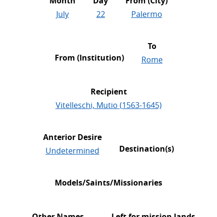
Month
Day
From (City)
July
22
Palermo
To
From (Institution)
Rome
Recipient
Vitelleschi, Mutio (1563-1645)
Anterior Desire
Destination(s)
Undetermined
Models/Saints/Missionaries
Other Names
Left for mission lands