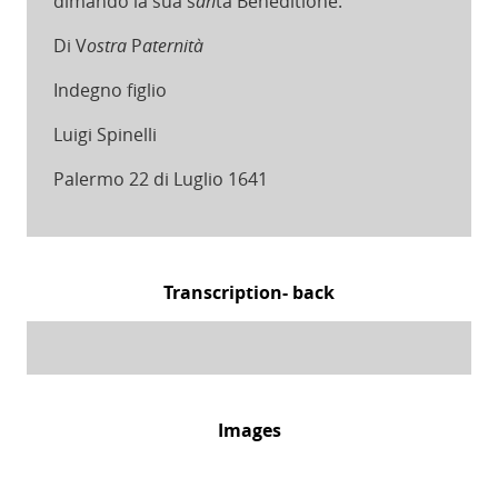
dimando la sua s
an
ta Beneditione.
Di V
ostra
P
aternità
Indegno figlio
Luigi Spinelli
Palermo 22 di Luglio 1641
Transcription- back
Images