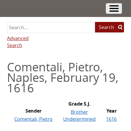
Skip
to
Toggle 
main
content
Search
Advanced
Search
Comentali, Pietro,
Naples, February 19,
1616
Grade S.J.
Sender
Year
Brother
Comentali, Pietro
Undetermined
1616