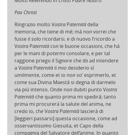
Molto R
everen
do in
Crist
o P
ad
re N
ost
ro
Pax Christi
Ringrazio molto V
ostra
P
aternità
della
memoria, che tiene di mé; má no
n
vorrei che
fusse il solo ricordarsi. e di nuovo l’ricordo a
V
ostra
P
aternità
co
n
le buone occasioni, che há
per le mani di potermi consolare, e per tal
raggione priego il S
igno
re che dii ad intendere
a V
ostra
P
aternità
il mio desiderio sí
umilmente, come et io no
n
so’ esprimerlo, et
come sua Divina Maestá si degna di darmelo
via piú intenso. Onde no
n
dubiti punto V
ostra
P
aternità
che quanto prima mi spedirá; tanto
prima mi procurerá la salute del anima, ne
credo io, ch
e
V
ostra
P
aternità
lascierá di
[leggieri passarsi] questa occasione, come ad
osservantiss
im
o Giesuita, et Capo della
comp
agni
a del Salvatore dell’anime. In quanto