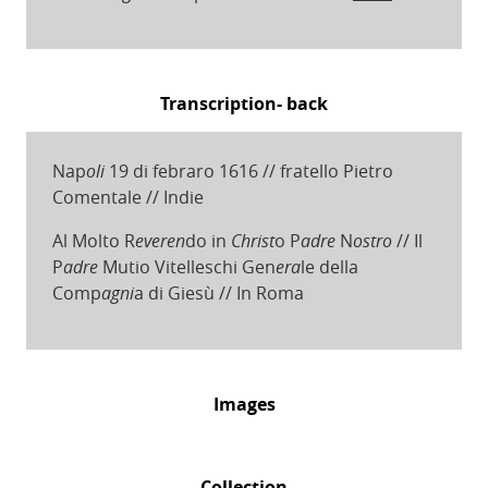
Transcription- back
Nap
oli
19 di febraro 1616 // fratello Pietro
Comentale // Indie
Al Molto R
everen
do in
Christ
o P
adre
N
ostro
// Il
P
adre
Mutio Vitelleschi Gen
era
le della
Comp
agni
a di Giesù // In Roma
Images
Collection