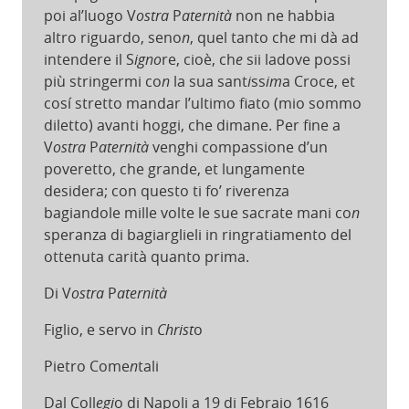
poi al’luogo V
ostra
P
aternità
non ne habbia
altro riguardo, seno
n
, quel tanto ch
e
mi dà ad
intendere il S
igno
re, cioè, ch
e
sii ladove possi
più stringermi co
n
la sua sant
i
ss
im
a Croce, et
cosí stretto mandar l’ultimo fiato (mio sommo
diletto) avanti hoggi, che dimane. Per fine a
V
ostra
P
aternità
venghi compassione d’un
poveretto, che grande, et lungamente
desidera; con questo ti fo’ riverenza
bagiandole mille volte le sue sacrate mani co
n
speranza di bagiarglieli in ringratiamento del
ottenuta carità quanto prima.
Di V
ostra
P
aternità
Figlio, e servo in
Christ
o
Pietro Come
n
tali
Dal Coll
egi
o di Napoli a 19 di Febraio
1616