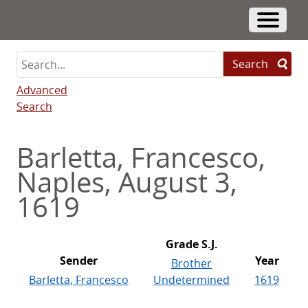
Skip
to
Toggle 
main
content
Search
Advanced
Search
Barletta, Francesco,
Naples, August 3,
1619
Grade S.J.
Sender
Year
Brother
Barletta, Francesco
Undetermined
1619