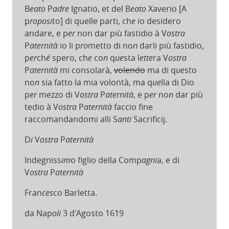
B
eato
P
adre
Ignatio, et del B
eato
Xaverio [A
p
roposi
to] di quelle parti, ch
e
io desidero
andare, e p
er
non dar più fastidio à V
ostra
P
aternità
io li p
ro
metto di no
n
darli più fastidio,
p
er
ch
é
spero, ch
e
co
n
q
ue
sta l
ette
ra V
ostra
P
aternità
mi consolarà,
volendo
ma di q
ue
sto
no
n
sia fatto la mia volontà, ma q
ue
lla di Dio
p
er
mezzo di V
ostra
P
aternità
, e p
er
no
n
dar più
tedio à V
ostra
P
aternità
faccio fine
raccomandandomi alli S
anti
Sacrificij.
D
i
V
ostra
P
aternità
Indegniss
im
o figlio della Comp
agni
a, e di
V
ostra
P
aternità
Fran
ces
co Barletta.
da Nap
oli
3 d'Agosto 1619