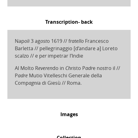
Transcription- back
Nap
oli
3 ag
ost
o 1619 // f
ratello
Francesco
Barletta // pellegrinaggio [d’andare a] Loreto
scalzo // e p
er
impetrar l’Indie
Al Molto R
everen
do in
Chris
to P
adr
e n
ost
ro il //
P
adre
Mutio Vitelleschi Generale della
Comp
agni
a di Giesù // Roma.
Images
Collection