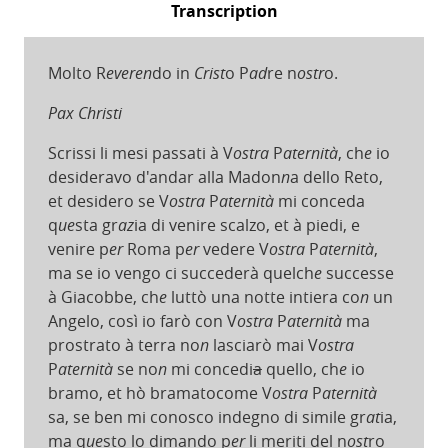
Transcription
Molto R
everen
do in
Crist
o P
ad
re n
ostr
o.
Pax
Chris
ti
Scrissi li mesi passati à V
ostra
P
aternità
, ch
e
io
desideravo d'andar alla Madon
n
a dello Reto,
et desidero se V
ostra
P
aternità
mi conceda
q
ue
sta gr
az
ia di venire scalzo, et à piedi, e
venire p
er
Roma p
er
vedere V
ostra
P
aternità
,
ma se io vengo ci succederà quelch
e
successe
à Giacobbe, ch
e
luttò una notte intiera co
n
un
Angelo, così io farò con V
ostra
P
aternità
ma
prostrato à terra no
n
lasciarò mai V
ostra
P
aternità
se no
n
mi concedi
a
quello, ch
e
io
bramo, et hò bramatocome V
ostra
P
aternità
sa, se ben mi conosco indegno di simile gr
at
ia,
ma q
ue
sto lo dimando p
er
li meriti del n
ost
ro