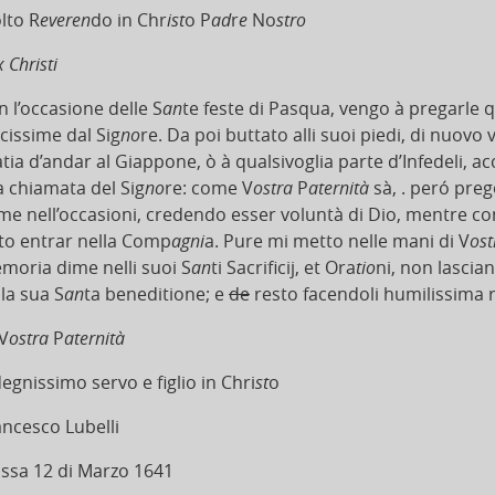
lto R
everen
do in Chr
ist
o P
ad
r
e
No
stro
 Christi
n l’occasione delle S
an
te feste di Pasqua, vengo à pregarle qu
icissime dal Sig
no
re. Da poi buttato alli suoi piedi, di nuovo
tia d’andar al Giappone, ò à qualsivoglia parte d’Infedeli, acc
a chiamata del Sig
no
re: come V
ostra
P
aternità
sà, . peró preg
 me nell’occasioni, credendo esser voluntà di Dio, mentre c
tto entrar nella Comp
agni
a. Pure mi metto nelle mani di V
os
moria dime nelli suoi S
an
ti Sacrificij, et Ora
tio
ni, non lascia
la sua S
an
ta beneditione; e
de
resto facendoli humilissima 
V
ostra
P
aternità
egnissimo servo e figlio in Chri
st
o
ancesco Lubelli
ssa 12 di Marzo 1641