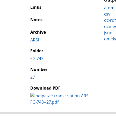
Outp
Links
atom
csv
Notes
dc-rdf
dcmes
Archive
json
omek
ARSI
Folder
FG 743
Number
27
Download PDF