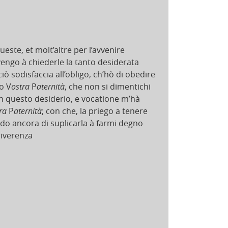
este, et molt’altre per l’avvenire
 vengo à chiederle la tanto desiderata
iò sodisfaccia all’obligo, ch’hò di obedire
o V
ostra
P
aternità
, che non si dimentichi
on questo desiderio, e vocatione m’hà
tra
P
aternità
; con che, la priego a tenere
ndo ancora di suplicarla à farmi degno
riverenza