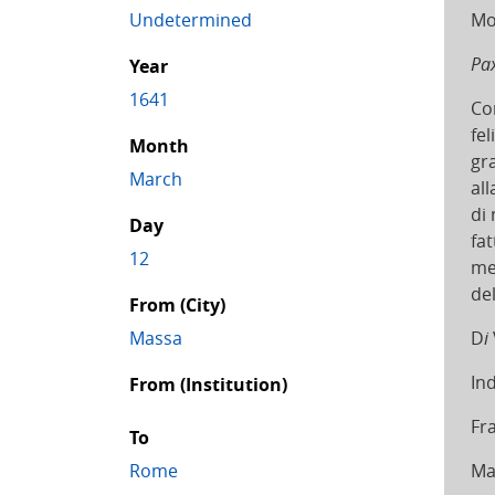
Undetermined
Mo
Pax
Year
1641
Co
fel
Month
gra
March
all
di
Day
fa
12
me
del
From (City)
Massa
D
i
Ind
From (Institution)
Fr
To
Rome
Ma