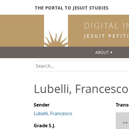
Skip
THE PORTAL TO JESUIT STUDIES
to
main
DIGITAL 
content
JESUIT PETI
ABOUT
Lubelli, Francesc
Sender
Trans
Lubelli, Francesco
++
Grade S.J.