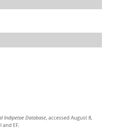
al Indipetae Database
, accessed August 8,
I and EF.