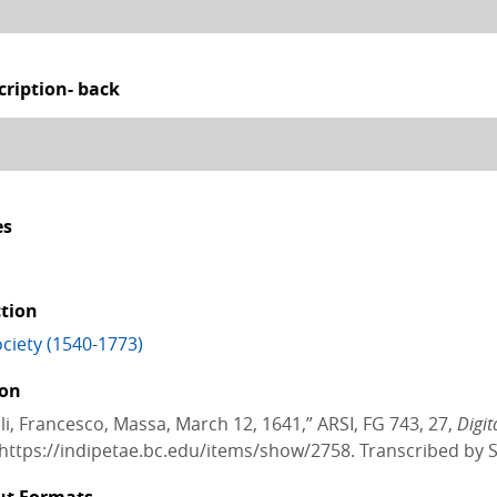
cription- back
es
ction
ciety (1540-1773)
ion
li, Francesco, Massa, March 12, 1641,” ARSI, FG 743, 27,
Digit
https://indipetae.bc.edu/items/show/2758. Transcribed by S