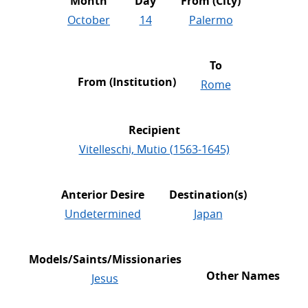
Month
Day
From (City)
October
14
Palermo
To
From (Institution)
Rome
Recipient
Vitelleschi, Mutio (1563-1645)
Anterior Desire
Destination(s)
Undetermined
Japan
Models/Saints/Missionaries
Other Names
Jesus