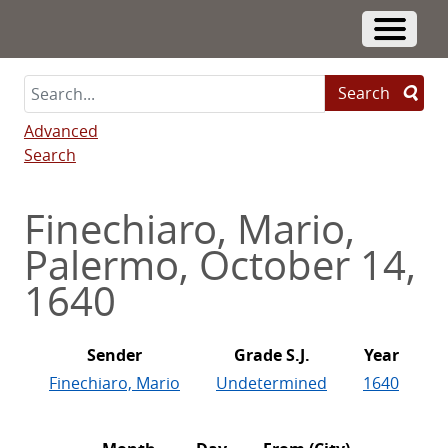
Skip
to
Toggle 
main
content
Search
Advanced
Search
Finechiaro, Mario,
Palermo, October 14,
1640
Sender
Grade S.J.
Year
Finechiaro, Mario
Undetermined
1640