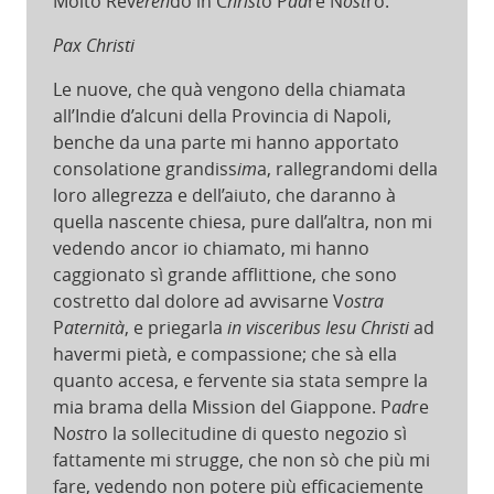
Molto Rev
eren
do in C
hrist
o P
ad
re N
ost
ro.
Pax Christi
Le nuove, che quà vengono della chiamata
all’Indie d’alcuni della Provincia di Napoli,
benche da una parte mi hanno apportato
consolatione grandiss
im
a, rallegrandomi della
loro allegrezza e dell’aiuto, che daranno à
quella nascente chiesa, pure dall’altra, non mi
vedendo ancor io chiamato, mi hanno
caggionato sì grande afflittione, che sono
costretto dal dolore ad avvisarne V
ostra
P
aternità
, e priegarla
in visceribus Iesu Christi
ad
havermi pietà, e compassione; che sà ella
quanto accesa, e fervente sia stata sempre la
mia brama della Mission del Giappone. P
ad
re
N
ost
ro la sollecitudine di questo negozio sì
fattamente mi strugge, che non sò che più mi
fare, vedendo non potere più efficaciemente