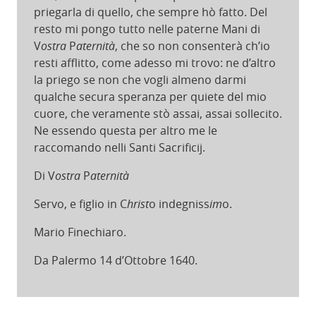
priegarla di quello, che sempre hò fatto. Del
resto mi pongo tutto nelle paterne Mani di
V
ostra
P
aternità
, che so non consenterà ch’io
resti afflitto, come adesso mi trovo: ne d’altro
la priego se non che vogli almeno darmi
qualche secura speranza per quiete del mio
cuore, che veramente stò assai, assai sollecito.
Ne essendo questa per altro me le
raccomando nelli Santi Sacrificij.
Di V
ostra
P
aternità
Servo, e figlio in C
hrist
o indegniss
im
o.
Mario Finechiaro.
Da Palermo 14 d’Ottobre 1640.